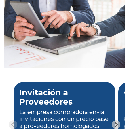
Invitación a
C
Proveedores
P
La empresa compradora envía
L
invitaciones con un precio base
b
a proveedores homologados.
p