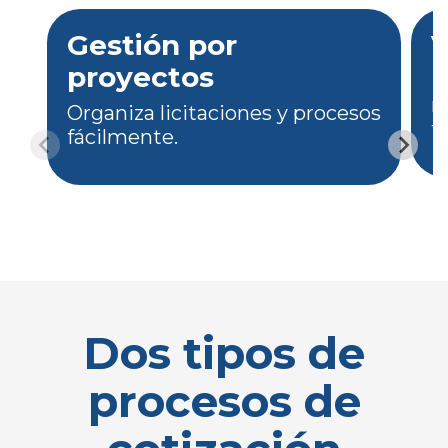
Gestión por
V
proyectos
M
r
Organiza licitaciones y procesos
t
fácilmente.
Dos tipos de
procesos de