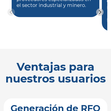
G
el sector industrial y minero.
r
i
p
Ventajas para
nuestros usuarios
Generación de RFQ